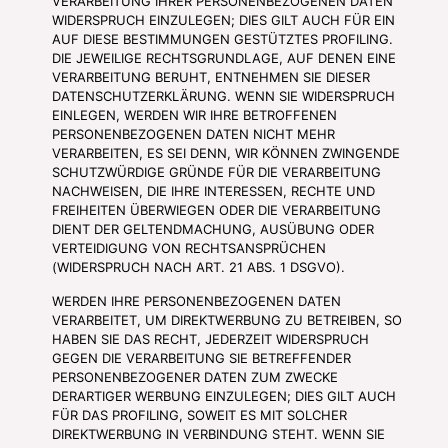
VERARBEITUNG IHRER PERSONENBEZOGENEN DATEN
WIDERSPRUCH EINZULEGEN; DIES GILT AUCH FÜR EIN
AUF DIESE BESTIMMUNGEN GESTÜTZTES PROFILING.
DIE JEWEILIGE RECHTSGRUNDLAGE, AUF DENEN EINE
VERARBEITUNG BERUHT, ENTNEHMEN SIE DIESER
DATENSCHUTZERKLÄRUNG. WENN SIE WIDERSPRUCH
EINLEGEN, WERDEN WIR IHRE BETROFFENEN
PERSONENBEZOGENEN DATEN NICHT MEHR
VERARBEITEN, ES SEI DENN, WIR KÖNNEN ZWINGENDE
SCHUTZWÜRDIGE GRÜNDE FÜR DIE VERARBEITUNG
NACHWEISEN, DIE IHRE INTERESSEN, RECHTE UND
FREIHEITEN ÜBERWIEGEN ODER DIE VERARBEITUNG
DIENT DER GELTENDMACHUNG, AUSÜBUNG ODER
VERTEIDIGUNG VON RECHTSANSPRÜCHEN
(WIDERSPRUCH NACH ART. 21 ABS. 1 DSGVO).
WERDEN IHRE PERSONENBEZOGENEN DATEN
VERARBEITET, UM DIREKTWERBUNG ZU BETREIBEN, SO
HABEN SIE DAS RECHT, JEDERZEIT WIDERSPRUCH
GEGEN DIE VERARBEITUNG SIE BETREFFENDER
PERSONENBEZOGENER DATEN ZUM ZWECKE
DERARTIGER WERBUNG EINZULEGEN; DIES GILT AUCH
FÜR DAS PROFILING, SOWEIT ES MIT SOLCHER
DIREKTWERBUNG IN VERBINDUNG STEHT. WENN SIE